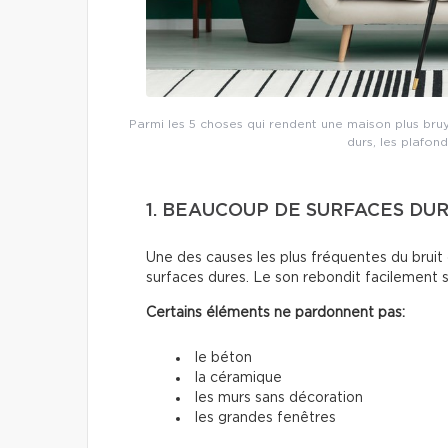
Parmi les 5 choses qui rendent une maison plus bruy
durs, les plafon
1. BEAUCOUP DE SURFACES DU
Une des causes les plus fréquentes du brui
surfaces dures. Le son rebondit facilement s
Certains éléments ne pardonnent pas:
le béton
la céramique
les murs sans décoration
les grandes fenêtres