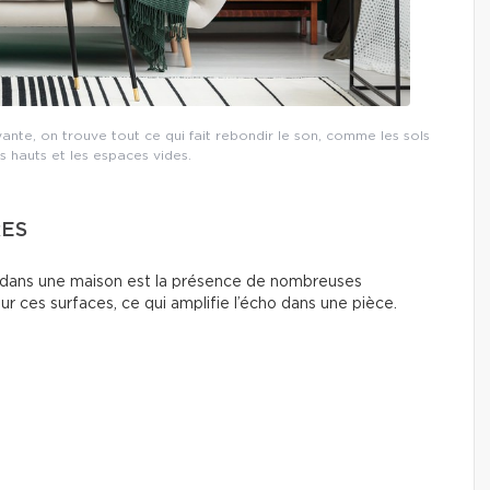
ante, on trouve tout ce qui fait rebondir le son, comme les sols
ds hauts et les espaces vides.
RES
t dans une maison est la présence de nombreuses
ur ces surfaces, ce qui amplifie l’écho dans une pièce.